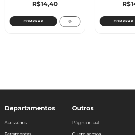
R$14,40
R$1
Departamentos
Outros
Acessórios
Página inicial
Ferramentas
Quem somos