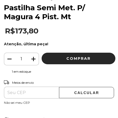
Pastilha Semi Met. P/
Magura 4 Pist. Mt
R$173,80
Atenção, última peça!
1
em estoque
ALTERAR CEP
Entregas para o CEP:
Meios de envio
CALCULAR
Não sei meu CEP