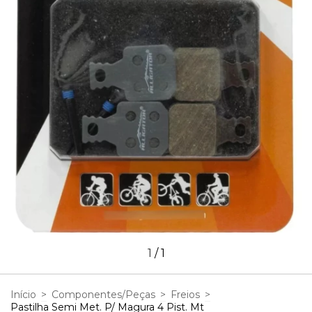
1
/
1
Início
>
Componentes/Peças
>
Freios
>
Pastilha Semi Met. P/ Magura 4 Pist. Mt