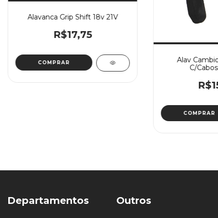
Alavanca Grip Shift 18v 21V
R$17,75
Alav Cambio
C/Cabos
R$1
Departamentos
Outros