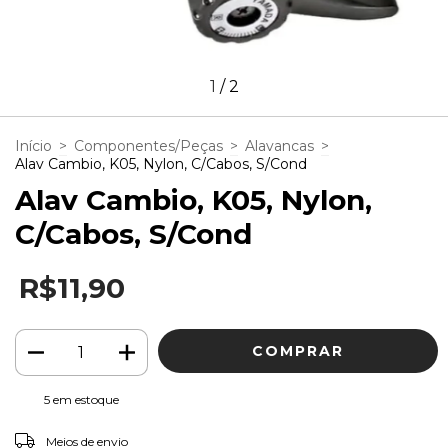
1
/
2
Início
>
Componentes/Peças
>
Alavancas
>
Alav Cambio, K05, Nylon, C/Cabos, S/Cond
Alav Cambio, K05, Nylon,
C/Cabos, S/Cond
R$11,90
5
em estoque
ALTERAR CEP
Entregas para o CEP:
Meios de envio