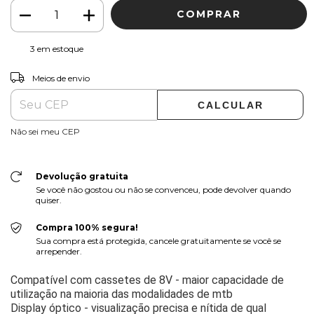
3
em estoque
ALTERAR CEP
Entregas para o CEP:
Meios de envio
CALCULAR
Não sei meu CEP
Devolução gratuita
Se você não gostou ou não se convenceu, pode devolver quando
quiser.
Compra 100% segura!
Sua compra está protegida, cancele gratuitamente se você se
arrepender.
Compatível com cassetes de 8V - maior capacidade de
utilização na maioria das modalidades de mtb
Display óptico - visualização precisa e nítida de qual